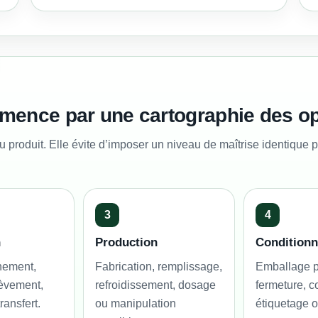
ence par une cartographie des op
 produit. Elle évite d’imposer un niveau de maîtrise identique p
3
4
n
Production
Condition
nement,
Fabrication, remplissage,
Emballage p
èvement,
refroidissement, dosage
fermeture, c
ransfert.
ou manipulation
étiquetage 