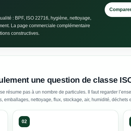
Comparer 
ualité : BPF, ISO 22716, hygiène, nettoyage,
nnement. La page commerciale complémentaire
tions constructives.
eulement une question de classe IS
se résume pas à un nombre de particules. Il faut regarder l’en
, emballages, nettoyage, flux, stockage, air, humidité, déchets
02