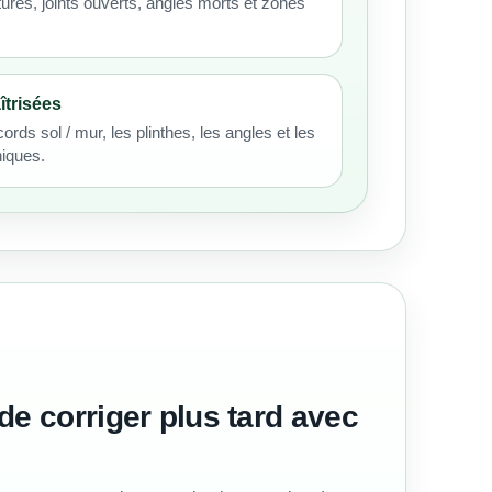
tures, joints ouverts, angles morts et zones
îtrisées
ords sol / mur, les plinthes, les angles et les
iques.
 de corriger plus tard avec