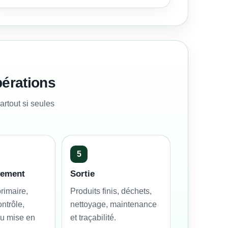
érations
artout si seules
5
nement
Sortie
rimaire,
Produits finis, déchets,
ontrôle,
nettoyage, maintenance
ou mise en
et traçabilité.