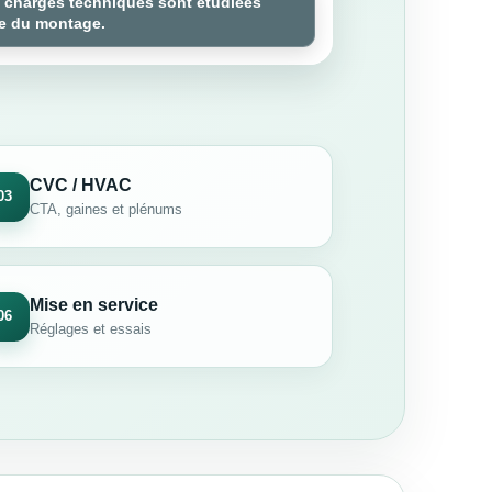
es charges techniques sont étudiées
ge du montage.
CVC / HVAC
03
CTA, gaines et plénums
Mise en service
06
Réglages et essais