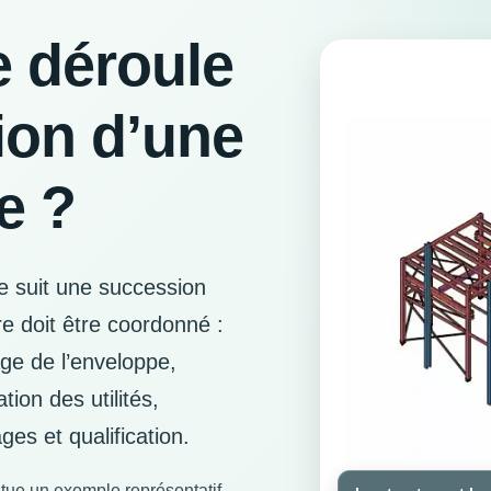
 déroule
ion d’une
e ?
he suit une succession
re doit être coordonné :
ge de l’enveloppe,
ation des utilités,
ges et qualification.
tue un exemple représentatif.