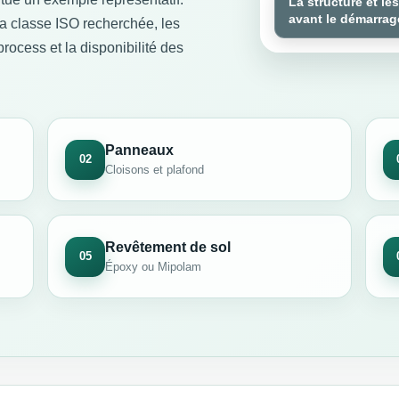
La structure et l
avant le démarra
la classe ISO recherchée, les
rocess et la disponibilité des
Panneaux
02
Cloisons et plafond
Revêtement de sol
05
Époxy ou Mipolam